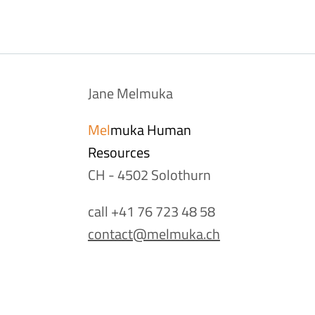
Jane Melmuka
Mel
muka Human
Resources
CH - 4502 Solothurn
call +41 76 723 48 58
contact@melmuka.ch