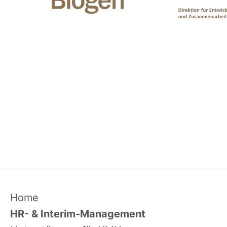
Navigation
Home
überspringen
HR- & Interim-Management